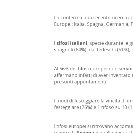
Lo conferma una recente ricerca con
Europei: Italia, Spagna, Germania, F
I tifosi italiani
, specie durante le 
spagnoli (64%), dai tedeschi (61%), d
Al 66% dei tifosi europei non serv
affermano infatti di aver inventato
presunti appuntamenti.
I modi di festeggiare la vincita di u
festeggiare (26%) e 1 tifoso su 10 (
I tifosi europei si ritrovano accomuna
mentre la
Spagna
è quella per cui 