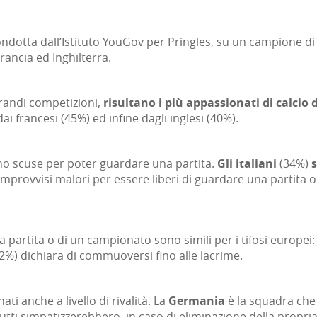
dotta dall’Istituto YouGov per Pringles, su un campione di 
rancia ed Inghilterra.
grandi competizioni,
risultano i più appassionati di calcio 
ai francesi (45%) ed infine dagli inglesi (40%).
ono scuse per poter guardare una partita.
Gli italiani
(34%)
s
 improvvisi malori per essere liberi di guardare una partit
na partita o di un campionato sono simili per i tifosi europei
12%) dichiara di commuoversi fino alle lacrime.
ti anche a livello di rivalità. La
Germania
è la squadra che 
tutti simpatizzerebbero, in caso di eliminazione della prop