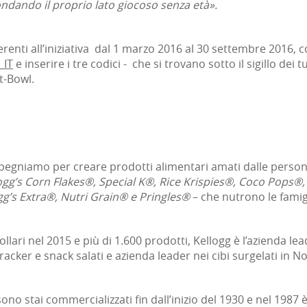
ndando il proprio lato giocoso senza età».
erenti all’iniziativa dal 1 marzo 2016 al 30 settembre 2016, co
_IT
e inserire i tre codici - che si trovano sotto il sigillo dei t
t-Bowl.
mpegniamo per creare prodotti alimentari amati dalle perso
ogg’s Corn Flakes®, Special K®, Rice Krispies®, Coco Pops®,
gg’s Extra®, Nutri Grain® e Pringles®
– che nutrono le famig
ollari nel 2015 e più di 1.600 prodotti, Kellogg è l’azienda le
racker e snack salati e azienda leader nei cibi surgelati in 
sono stai commercializzati fin dall’inizio del 1930 e nel 1987 è 