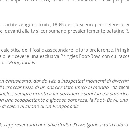
 partite vengono fruite, l’83% dei tifosi europei preferisce gu
te, davanti alla tv si consumano prevalentemente patatine (5
calcistica dei tifosi e assecondare le loro preferenze, Pringl
sibile ricevere una esclusiva Pringles Foot-Bowl con cui “ac
 di
“Pringoooals
.
n entusiasmo, dando vita a inaspettati momenti di divertimen
alla croccantezza di un snack salato unico al mondo -
ha dich
ingles, sempre pronta a far sorridere i suoi fan e a stupirli 
con una scoppiettante e giocosa sorpresa: la Foot- Bowl: una 
 di calcio al suono di un Pringoooals.
 rappresentano uno stile di vita. Si rivolgono a tutti coloro