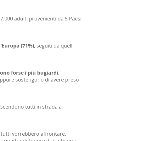
7.000 adulti provenienti da 5 Paesi
d’Europa (71%)
, seguiti da quelli
ono forse i più bugiardi
,
a oppure sostengono di avere preso
: scendono tutti in strada a
tutti vorrebbero affrontare,
ria squadra del cuore durante una