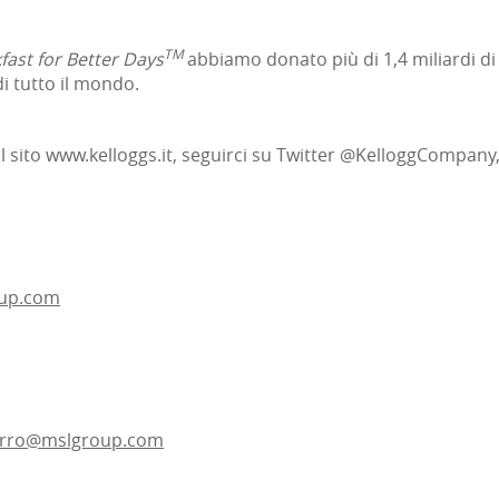
TM
fast for Better Days
abbiamo donato più di 1,4 miliardi di 
di tutto il mondo.
l sito
www.kelloggs.it
, seguirci su Twitter @KelloggCompany
oup.com
ferro@mslgroup.com